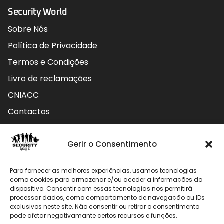
Security World
Sobre Nós
Política de Privacidade
Termos e Condições
Livro de reclamações
CNIACC
Contactos
Contactos
Gerir o Consentimento
Rua do Carmo nº4 3800-127 Aveiro - Portugal
Para fornecer as melhores experiências, usamos tecnologias
912 009 740 (Chamada para rede móvel nacional)
como cookies para armazenar e/ou aceder a informações do
dispositivo. Consentir com essas tecnologias nos permitirá
geral@securityworld.pt
processar dados, como comportamento de navegação ou IDs
exclusivos neste site. Não consentir ou retirar o consentimento
pode afetar negativamante certos recursos e funções.