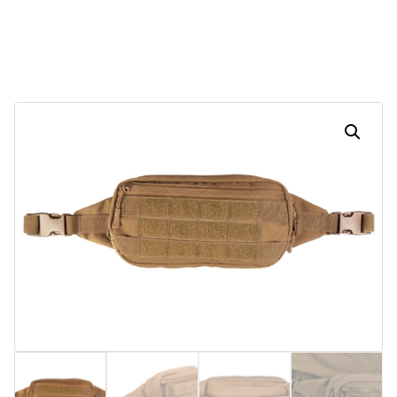
29
17
12
42
Dias
Horas
Minutos
Segundos