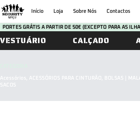
Início
Loja
Sobre Nós
Contactos
PORTES GRÁTIS A PARTIR DE 50€ (EXCEPTO PARA AS IL
VESTUÁRIO
CALÇADO
CATEGORIA
Acessórios
,
ACESSÓRIOS PARA CINTURÃO
,
BOLSAS | MALA
SACOS