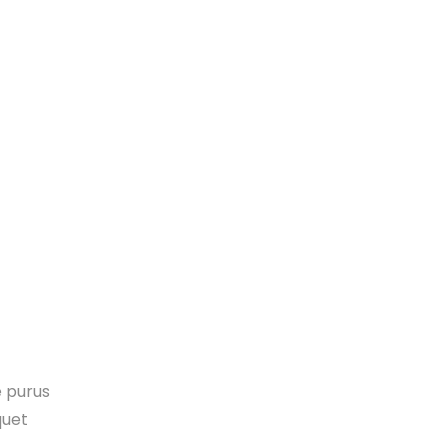
e purus
quet