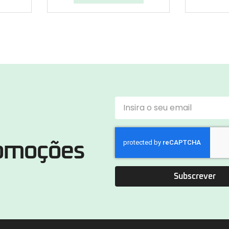
romoções
Subscrever