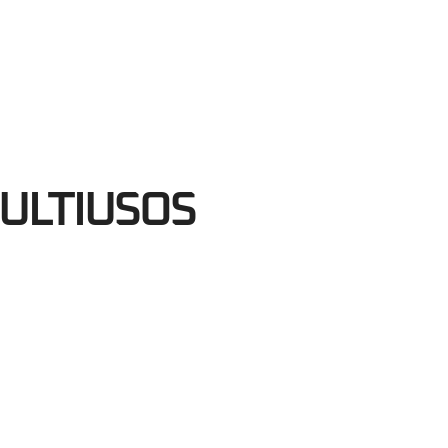
50
egundos
ULTIUSOS