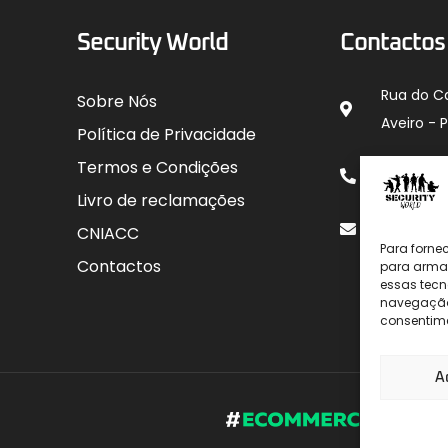
Security World
Contactos
Rua do C
Sobre Nós
Aveiro - 
Política de Privacidade
912 00
Termos e Condições
para rede
Livro de reclamações
geral@sec
CNIACC
Para forne
Contactos
para armaz
essas tecn
navegação o
consentime
A