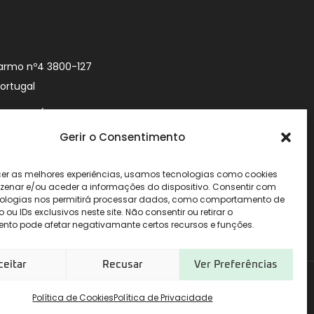
armo nº4 3800-127
Portugal
9 740 (Chamada
 móvel nacional)
Gerir o Consentimento
urityworld.pt
cer as melhores experiências, usamos tecnologias como cookies
enar e/ou aceder a informações do dispositivo. Consentir com
ologias nos permitirá processar dados, como comportamento de
u IDs exclusivos neste site. Não consentir ou retirar o
nto pode afetar negativamante certos recursos e funções.
ceitar
Recusar
Ver Preferências
Política de Cookies
Política de Privacidade