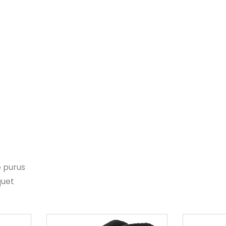
e purus
quet