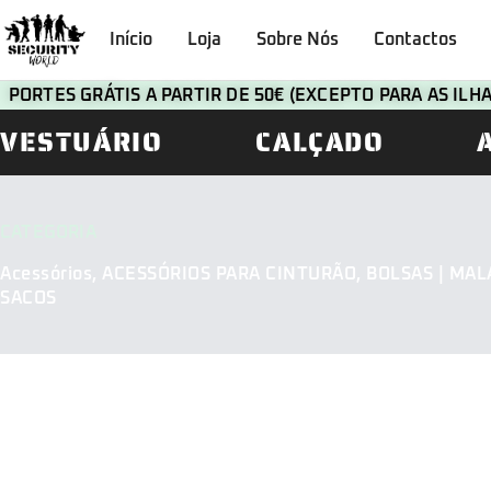
Início
Loja
Sobre Nós
Contactos
PORTES GRÁTIS A PARTIR DE 50€ (EXCEPTO PARA AS IL
VESTUÁRIO
CALÇADO
CATEGORIA
Acessórios
,
ACESSÓRIOS PARA CINTURÃO
,
BOLSAS | MALA
SACOS