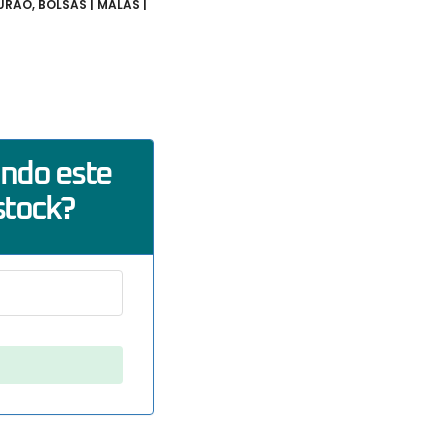
TURÃO
,
BOLSAS | MALAS |
ando este
stock?