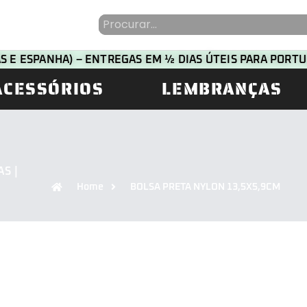
HAS E ESPANHA) – ENTREGAS EM ½ DIAS ÚTEIS PARA POR
ACESSÓRIOS
LEMBRANÇAS
S |
Home
BOLSA PRETA NYLON 13,5X5,9CM