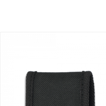
29
15
Dias
Horas