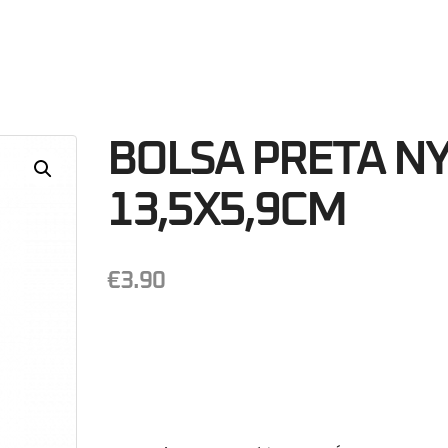
45
Minutos
S
BOLSA PRETA N
13,5X5,9CM
€
3.90