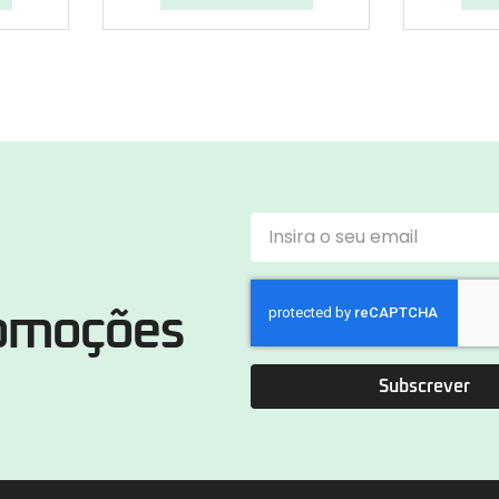
romoções
Subscrever