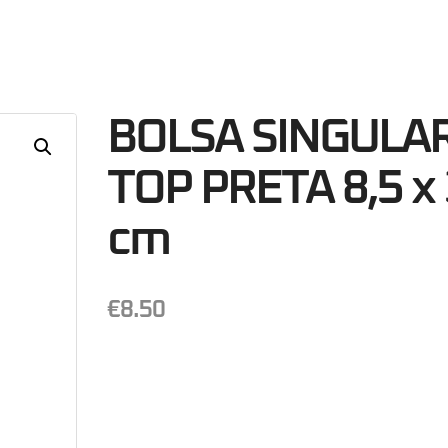
06
Minutos
S
BOLSA SINGULA
TOP PRETA 8,5 x 
cm
€
8.50