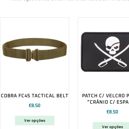
COBRA FC45 TACTICAL BELT
PATCH C/ VELCRO 
“CRÂNIO C/ ESP
€
8.50
€
8.50
Ver opções
Ver opções