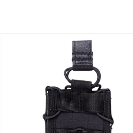
30
00
Dias
Horas