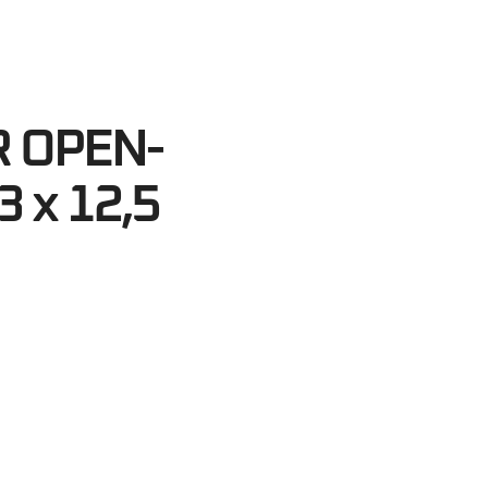
13
egundos
R OPEN-
3 x 12,5