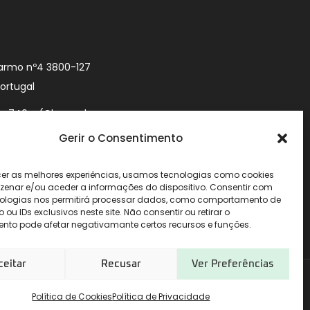
armo nº4 3800-127
Portugal
9 740 (Chamada
 móvel nacional)
Gerir o Consentimento
urityworld.pt
cer as melhores experiências, usamos tecnologias como cookies
enar e/ou aceder a informações do dispositivo. Consentir com
ologias nos permitirá processar dados, como comportamento de
u IDs exclusivos neste site. Não consentir ou retirar o
nto pode afetar negativamante certos recursos e funções.
ceitar
Recusar
Ver Preferências
Política de Cookies
Política de Privacidade