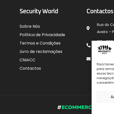
Security World
Contactos
Rua do C
Sobre Nós
Aveiro - 
Política de Privacidade
912 00
Termos e Condições
para rede
Livro de reclamações
geral@sec
CNIACC
Para forne
Contactos
para armaz
essas tecn
navegação o
consentime
A