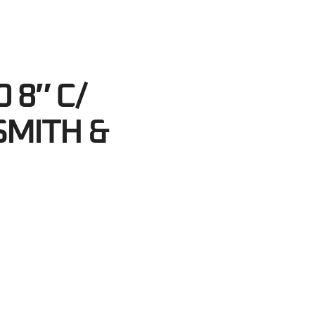
37
egundos
 8″ C/
SMITH &