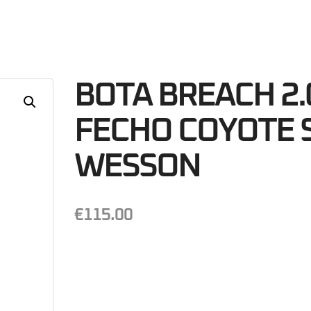
03
Minutos
S
BOTA BREACH 2.0
FECHO COYOTE 
WESSON
€
115.00