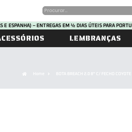
HAS E ESPANHA) – ENTREGAS EM ½ DIAS ÚTEIS PARA POR
ACESSÓRIOS
LEMBRANÇAS
Home
BOTA BREACH 2.0 8″ C/ FECHO COYOT