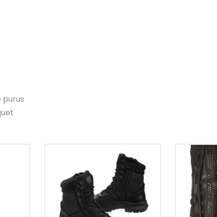
e purus
quet