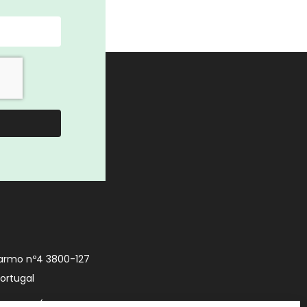
armo nº4 3800-127
Portugal
9 740 (Chamada