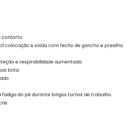
e conforto
cil colocação e saída com fecho de gancho e presilha
teção e respirabilidade aumentada
 sua bota
hado
a fadiga do pé durante longos turnos de trabalho
cas