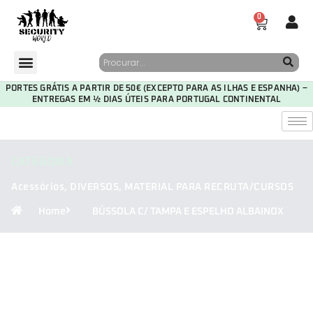
0
PORTES GRÁTIS A PARTIR DE 50€ (EXCEPTO PARA AS ILHAS E ESPANHA) –
ENTREGAS EM ½ DIAS ÚTEIS PARA PORTUGAL CONTINENTAL
CATEGORIA
Acessórios
,
DIVERSOS
,
MATERIAL PARA RECRUTA/CURSOS
Home
BÚSSOLA C/ TAMPA E ESPELHO ALBAINOX
30
20
46
12