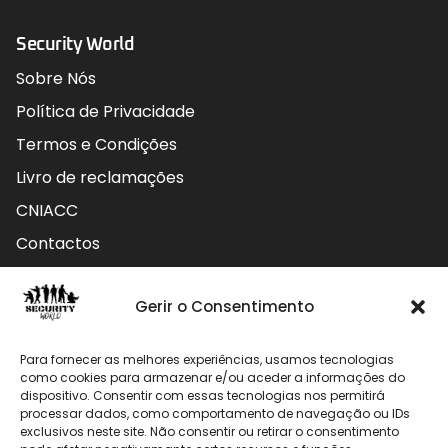
Security World
Sobre Nós
Política de Privacidade
Termos e Condições
Livro de reclamações
CNIACC
Contactos
Contactos
Gerir o Consentimento
Rua do Carmo nº4 3800-127 Aveiro - Portugal
Para fornecer as melhores experiências, usamos tecnologias
912 009 740 (Chamada para rede móvel nacional)
como cookies para armazenar e/ou aceder a informações do
dispositivo. Consentir com essas tecnologias nos permitirá
processar dados, como comportamento de navegação ou IDs
geral@securityworld.pt
exclusivos neste site. Não consentir ou retirar o consentimento