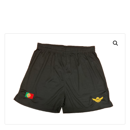
30
13
21
45
Dias
Horas
Minutos
Segundos