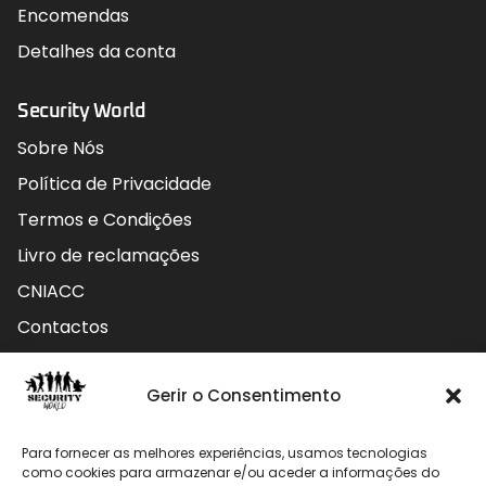
Encomendas
Detalhes da conta
Security World
Sobre Nós
Política de Privacidade
Termos e Condições
Livro de reclamações
CNIACC
Contactos
Contactos
Gerir o Consentimento
Rua do Carmo nº4 3800-127 Aveiro - Portugal
Para fornecer as melhores experiências, usamos tecnologias
912 009 740 (Chamada para rede móvel nacional)
como cookies para armazenar e/ou aceder a informações do