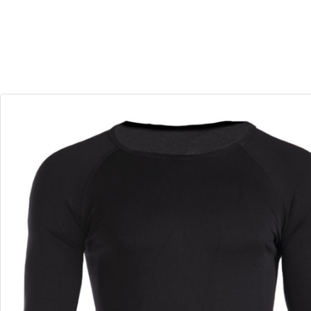
29
22
Dias
Horas