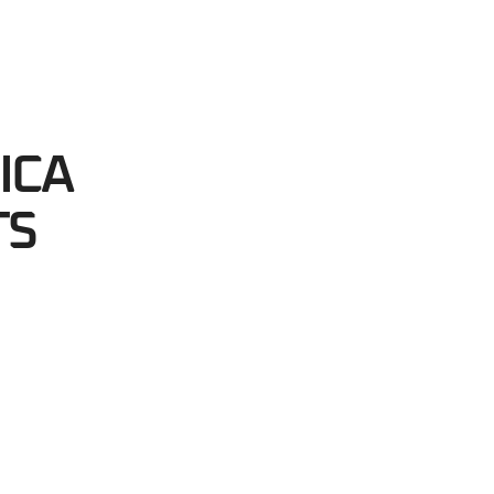
56
egundos
ICA
TS