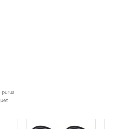
e purus
quet