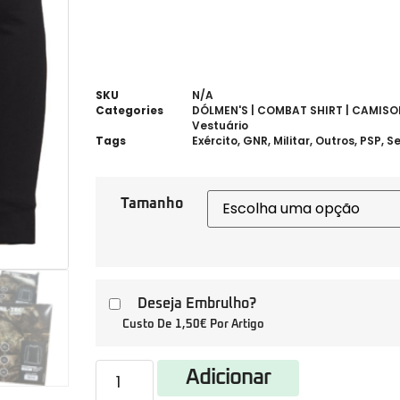
SKU
N/A
Categories
DÓLMEN'S | COMBAT SHIRT | CAMISOL
Vestuário
Tags
Exército
,
GNR
,
Militar
,
Outros
,
PSP
,
S
Tamanho
Deseja Embrulho?
Custo De 1,50€ Por Artigo
Adicionar