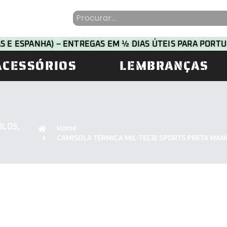
HAS E ESPANHA) – ENTREGAS EM ½ DIAS ÚTEIS PARA POR
ACESSÓRIOS
LEMBRANÇAS
OLOS
,
Home
CAMISOLA TÉRMICA MIL-TEC® SPORTS PRETA MA