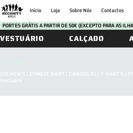
Início
Loja
Sobre Nós
Contactos
PORTES GRÁTIS A PARTIR DE 50€ (EXCEPTO PARA AS IL
VESTUÁRIO
CALÇADO
CATEGORIA
DÓLMEN'S | COMBAT SHIRT | CAMISOLAS | T-SHIRT'S | P
Vestuário