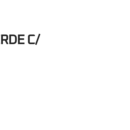
33
egundos
RDE C/