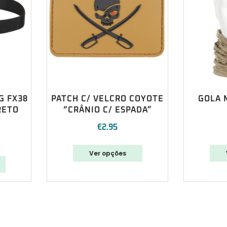
G FX38
PATCH C/ VELCRO COYOTE
GOLA 
RETO
“CRÂNIO C/ ESPADA”
€
2.95
Ver opções