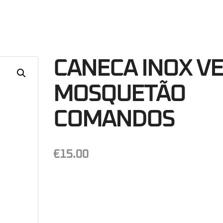
12
Minutos
S
CANECA INOX VE
MOSQUETÃO
COMANDOS
€
15.00