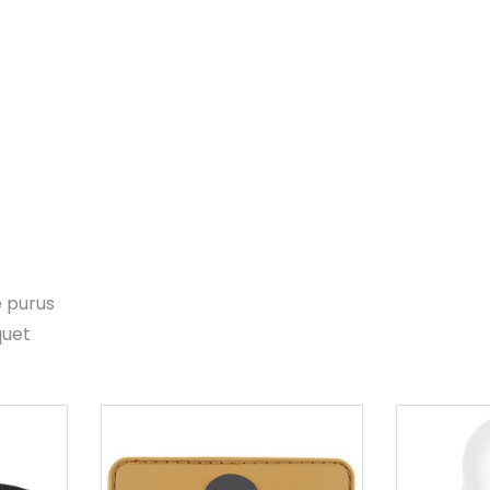
e purus
quet