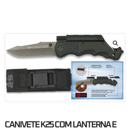
30
01
25
07
Dias
Horas
Minutos
Segundos
CANIVETE K25 COM LANTERNA E