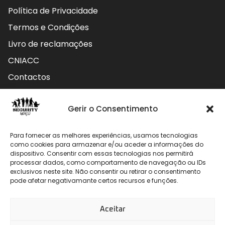
Política de Privacidade
Termos e Condições
Livro de reclamações
CNIACC
Contactos
Contactos
Gerir o Consentimento
Rua do Carmo nº4 3800-127 Aveiro - Portugal
Para fornecer as melhores experiências, usamos tecnologias
912 009 740 (Chamada para rede móvel nacional)
como cookies para armazenar e/ou aceder a informações do
dispositivo. Consentir com essas tecnologias nos permitirá
processar dados, como comportamento de navegação ou IDs
geral@securityworld.pt
exclusivos neste site. Não consentir ou retirar o consentimento
pode afetar negativamante certos recursos e funções.
Aceitar