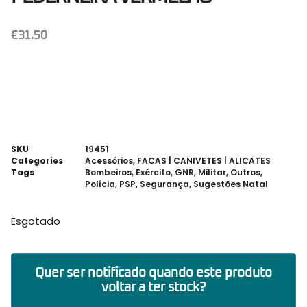
€
31.50
SKU
19451
Categories
Acessórios
,
FACAS | CANIVETES | ALICATES
Tags
Bombeiros
,
Exército
,
GNR
,
Militar
,
Outros
,
Polícia
,
PSP
,
Segurança
,
Sugestões Natal
Esgotado
Quer ser notificado quando este produto
voltar a ter stock?