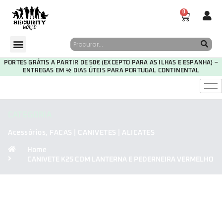
0
PORTES GRÁTIS A PARTIR DE 50€ (EXCEPTO PARA AS ILHAS E ESPANHA) –
ENTREGAS EM ½ DIAS ÚTEIS PARA PORTUGAL CONTINENTAL
CATEGORIA
Acessórios
,
FACAS | CANIVETES | ALICATES
Home
CANIVETE K25 COM LANTERNA E PEDERNEIRA VERMELHO
30
18
25
51