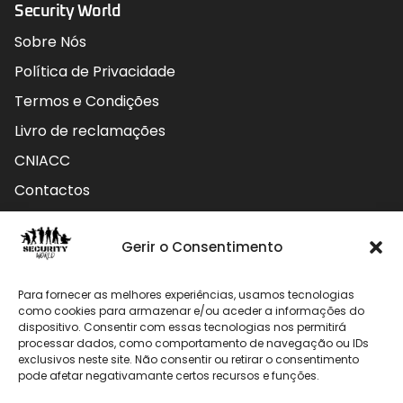
Security World
Sobre Nós
Política de Privacidade
Termos e Condições
Livro de reclamações
CNIACC
Contactos
Contactos
Gerir o Consentimento
Rua do Carmo nº4 3800-127 Aveiro - Portugal
Para fornecer as melhores experiências, usamos tecnologias
912 009 740 (Chamada para rede móvel nacional)
como cookies para armazenar e/ou aceder a informações do
dispositivo. Consentir com essas tecnologias nos permitirá
processar dados, como comportamento de navegação ou IDs
geral@securityworld.pt
exclusivos neste site. Não consentir ou retirar o consentimento
pode afetar negativamante certos recursos e funções.