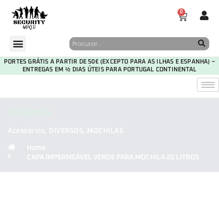
0
PORTES GRÁTIS A PARTIR DE 50€ (EXCEPTO PARA AS ILHAS E ESPANHA) –
ENTREGAS EM ½ DIAS ÚTEIS PARA PORTUGAL CONTINENTAL
CATEGORIA
Acessórios
,
DIVERSOS
,
MOCHILAS
Home
CAPA IMPERMEÁVEL VERDE PARA MOCHILA 20 LITROS
30
16
48
06