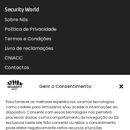
Security World
Sobre Nós
Política de Privacidade
Termos e Condições
Livro de reclamações
CNIACC
Contactos
Contactos
Gerir o Consentimento
Rua do Carmo nº4 3800-127 Aveiro - Portugal
Para fornecer as melhores experiências, usamos tecnologias
912 009 740 (Chamada para rede móvel nacional)
como cookies para armazenar e/ou aceder a informações do
dispositivo. Consentir com essas tecnologias nos permitirá
geral@securityworld.pt
processar dados, como comportamento de navegação ou IDs
exclusivos neste site. Não consentir ou retirar o consentimento
pode afetar negativamante certos recursos e funções.