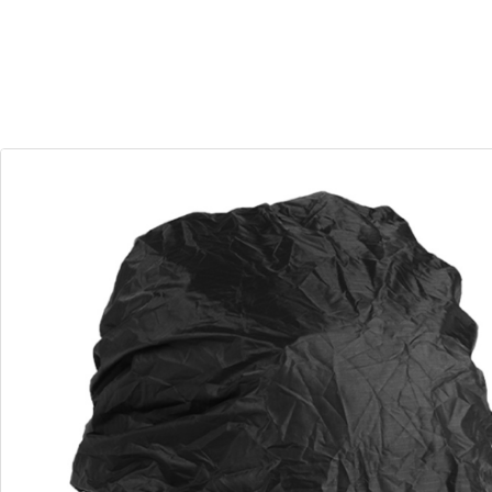
30
10
Dias
Horas