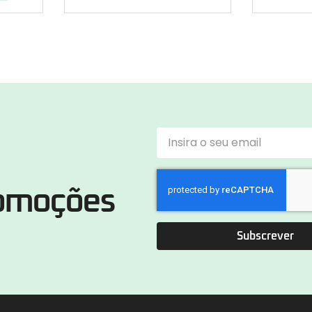
romoções
Subscrever