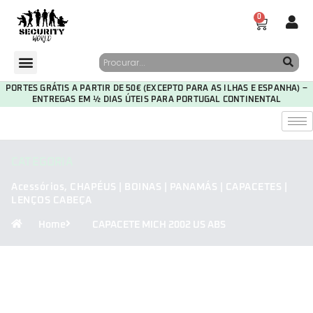
0
PORTES GRÁTIS A PARTIR DE 50€ (EXCEPTO PARA AS ILHAS E ESPANHA) –
ENTREGAS EM ½ DIAS ÚTEIS PARA PORTUGAL CONTINENTAL
CATEGORIA
Acessórios
,
CHAPÉUS | BOINAS | PANAMÁS | CAPACETES |
LENÇOS CABEÇA
Home
CAPACETE MICH 2002 US ABS
30
06
32
11