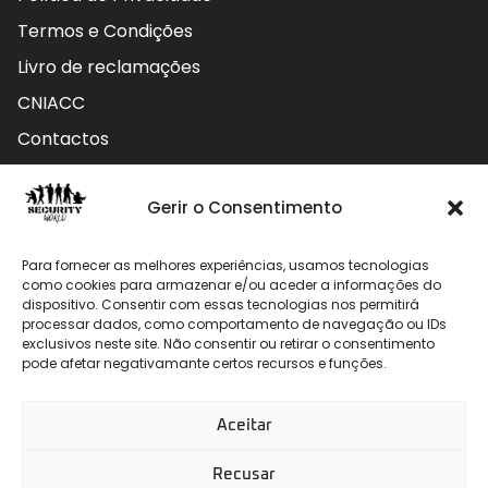
Termos e Condições
Livro de reclamações
CNIACC
Contactos
Contactos
Gerir o Consentimento
Rua do Carmo nº4 3800-127 Aveiro - Portugal
Para fornecer as melhores experiências, usamos tecnologias
912 009 740 (Chamada para rede móvel nacional)
como cookies para armazenar e/ou aceder a informações do
dispositivo. Consentir com essas tecnologias nos permitirá
processar dados, como comportamento de navegação ou IDs
geral@securityworld.pt
exclusivos neste site. Não consentir ou retirar o consentimento
pode afetar negativamante certos recursos e funções.
Aceitar
Recusar