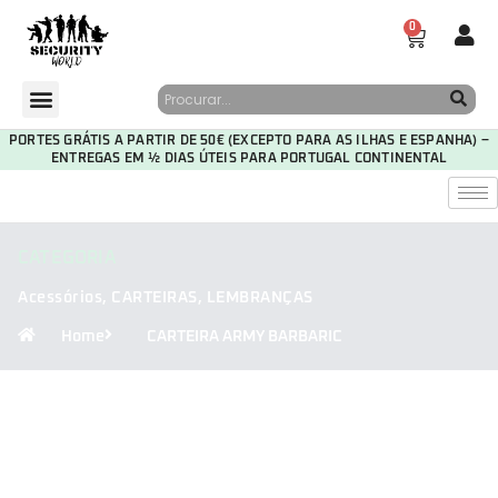
0
PORTES GRÁTIS A PARTIR DE 50€ (EXCEPTO PARA AS ILHAS E ESPANHA) –
ENTREGAS EM ½ DIAS ÚTEIS PARA PORTUGAL CONTINENTAL
CATEGORIA
Acessórios
,
CARTEIRAS
,
LEMBRANÇAS
Home
CARTEIRA ARMY BARBARIC
30
05
14
29