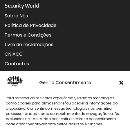
Security World
Sobre Nós
Política de Privacidade
Termos e Condições
Livro de reclamações
CNIACC
Contactos
Contactos
Gerir o Consentimento
Rua do Carmo nº4 3800-127 Aveiro - Portugal
Para fornecer as melhores experiências, usamos tecnologias
912 009 740 (Chamada para rede móvel nacional)
como cookies para armazenar e/ou aceder a informações do
dispositivo. Consentir com essas tecnologias nos permitirá
geral@securityworld.pt
processar dados, como comportamento de navegação ou IDs
exclusivos neste site. Não consentir ou retirar o consentimento
pode afetar negativamante certos recursos e funções.