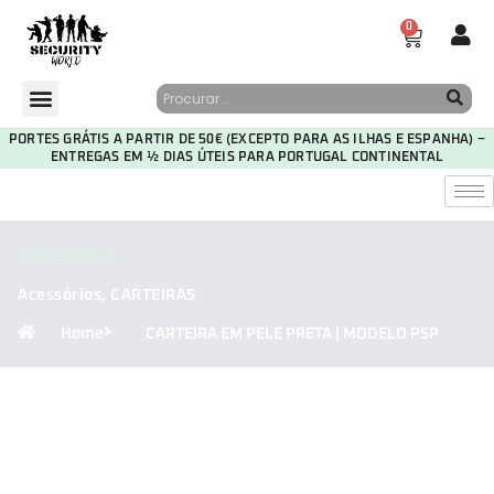
0
PORTES GRÁTIS A PARTIR DE 50€ (EXCEPTO PARA AS ILHAS E ESPANHA) –
ENTREGAS EM ½ DIAS ÚTEIS PARA PORTUGAL CONTINENTAL
CATEGORIA
Acessórios
,
CARTEIRAS
Home
CARTEIRA EM PELE PRETA | MODELO PSP
29
20
51
47