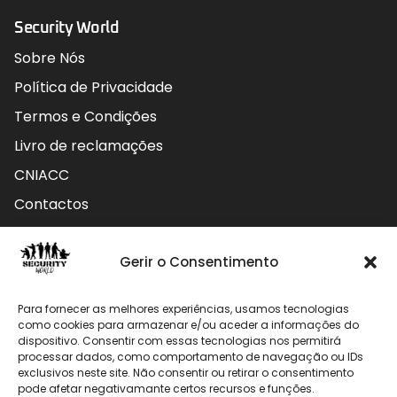
Security World
Sobre Nós
Política de Privacidade
Termos e Condições
Livro de reclamações
CNIACC
Contactos
Contactos
Gerir o Consentimento
Rua do Carmo nº4 3800-127 Aveiro - Portugal
Para fornecer as melhores experiências, usamos tecnologias
912 009 740 (Chamada para rede móvel nacional)
como cookies para armazenar e/ou aceder a informações do
dispositivo. Consentir com essas tecnologias nos permitirá
geral@securityworld.pt
processar dados, como comportamento de navegação ou IDs
exclusivos neste site. Não consentir ou retirar o consentimento
pode afetar negativamante certos recursos e funções.