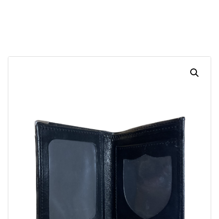
30
02
43
48
Dias
Horas
Minutos
Segundos