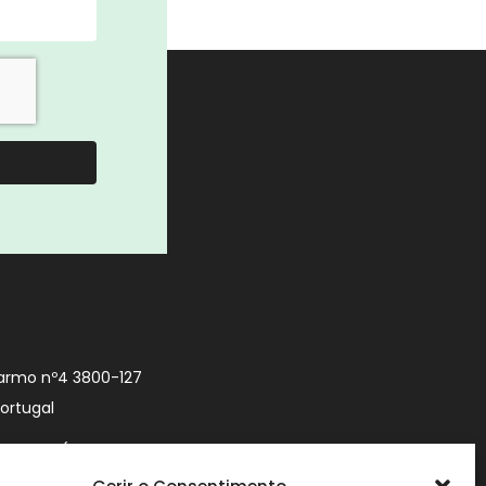
armo nº4 3800-127
Portugal
9 740 (Chamada
 móvel nacional)