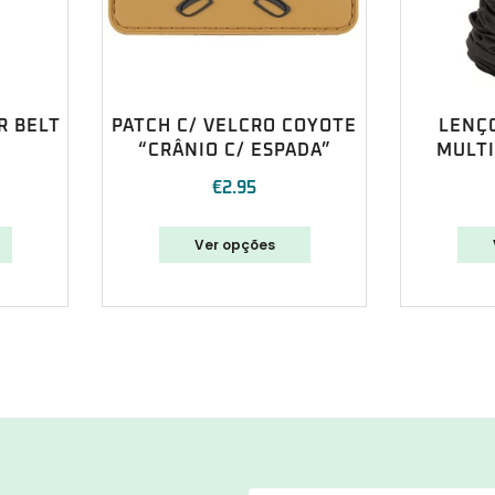
R BELT
PATCH C/ VELCRO COYOTE
LENÇ
“CRÂNIO C/ ESPADA”
MULT
€
2.95
Ver opções