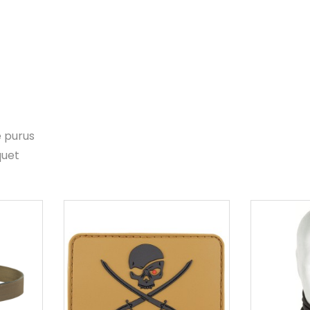
e purus
quet