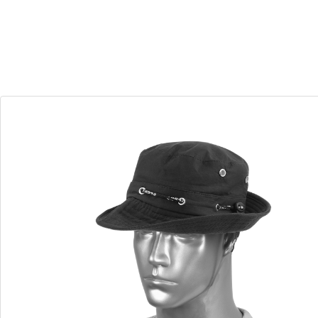
30
07
Dias
Horas