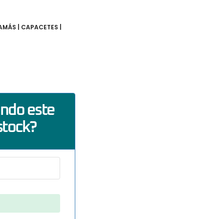
AMÁS | CAPACETES |
ando este
stock?