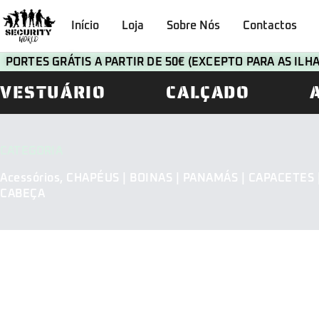
Início
Loja
Sobre Nós
Contactos
PORTES GRÁTIS A PARTIR DE 50€ (EXCEPTO PARA AS IL
VESTUÁRIO
CALÇADO
CATEGORIA
Acessórios
,
CHAPÉUS | BOINAS | PANAMÁS | CAPACETES 
CABEÇA