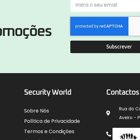
romoções
Subscrever
Security World
Contactos
Rua do C
Sobre Nós
Aveiro - 
Política de Privacidade
912 00
Termos e Condições
para rede