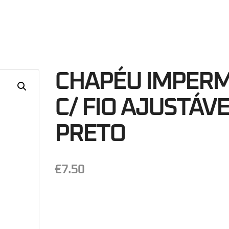
59
Minutos
S
CHAPÉU IMPER
C/ FIO AJUSTÁV
PRETO
€
7.50