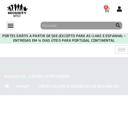
0
PORTES GRÁTIS A PARTIR DE 50€ (EXCEPTO PARA AS ILHAS E ESPANHA) –
ENTREGAS EM ½ DIAS ÚTEIS PARA PORTUGAL CONTINENTAL
CATEGORIA
Acessórios
,
CINTOS | CINTURÕES
Home
CINTO CALÇAS ALGODÃO OLIVE EUA MILTEC
30
00
59
51