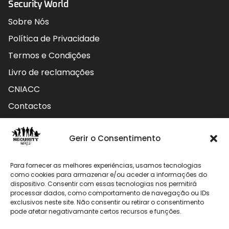
Security World
Sobre Nós
Política de Privacidade
Termos e Condições
Livro de reclamações
CNIACC
Contactos
Contactos
Gerir o Consentimento
Rua do Carmo nº4 3800-127 Aveiro - Portugal
Para fornecer as melhores experiências, usamos tecnologias
912 009 740 (Chamada para rede móvel nacional)
como cookies para armazenar e/ou aceder a informações do
dispositivo. Consentir com essas tecnologias nos permitirá
processar dados, como comportamento de navegação ou IDs
geral@securityworld.pt
exclusivos neste site. Não consentir ou retirar o consentimento
pode afetar negativamante certos recursos e funções.