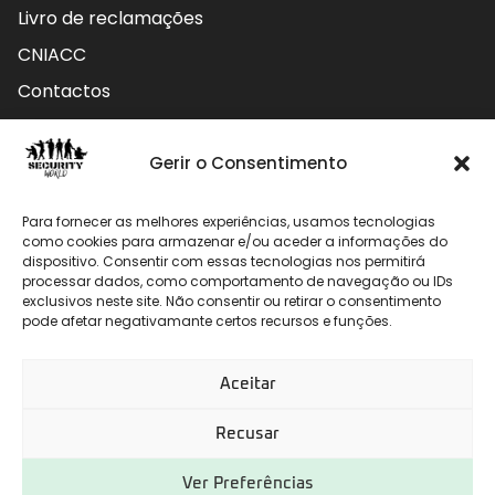
Livro de reclamações
CNIACC
Contactos
Contactos
Gerir o Consentimento
Rua do Carmo nº4 3800-127 Aveiro - Portugal
Para fornecer as melhores experiências, usamos tecnologias
912 009 740 (Chamada para rede móvel nacional)
como cookies para armazenar e/ou aceder a informações do
dispositivo. Consentir com essas tecnologias nos permitirá
geral@securityworld.pt
processar dados, como comportamento de navegação ou IDs
exclusivos neste site. Não consentir ou retirar o consentimento
pode afetar negativamante certos recursos e funções.
Aceitar
Recusar
Ver Preferências