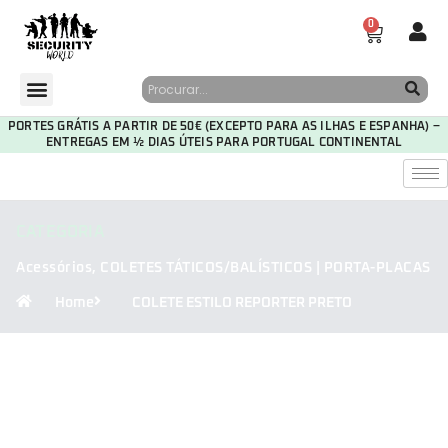
0
PORTES GRÁTIS A PARTIR DE 50€ (EXCEPTO PARA AS ILHAS E ESPANHA) –
ENTREGAS EM ½ DIAS ÚTEIS PARA PORTUGAL CONTINENTAL
CATEGORIA
Acessórios
,
COLETES TÁTICOS/BALÍSTICOS | PORTA-PLACAS
Home
COLETE ESTILO REPORTER PRETO
30
03
54
16