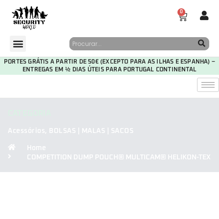
0
PORTES GRÁTIS A PARTIR DE 50€ (EXCEPTO PARA AS ILHAS E ESPANHA) –
ENTREGAS EM ½ DIAS ÚTEIS PARA PORTUGAL CONTINENTAL
CATEGORIA
Acessórios
,
BOLSAS | MALAS | SACOS
Home
COMPETITION DUMP POUCH® MULTICAM® HELIKON-TEX
30
04
06
33