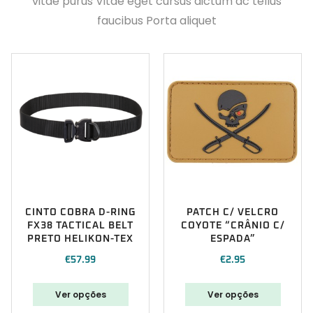
vitae purus Vitae eget cursus dictum ac tellus
faucibus Porta aliquet
CINTO COBRA D-RING
PATCH C/ VELCRO
FX38 TACTICAL BELT
COYOTE “CRÂNIO C/
PRETO HELIKON-TEX
ESPADA”
€
57.99
€
2.95
Ver opções
Ver opções