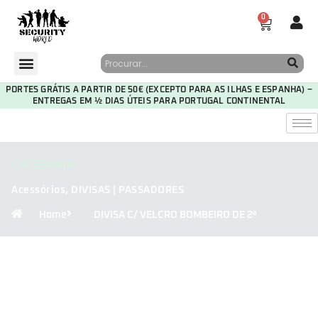
0
PORTES GRÁTIS A PARTIR DE 50€ (EXCEPTO PARA AS ILHAS E ESPANHA) –
ENTREGAS EM ½ DIAS ÚTEIS PARA PORTUGAL CONTINENTAL
CATEGORIA
Acessórios
,
DIVISAS | PASSADORES
Home
DIVISA C/ VELCRO BOMBEIRO DE 2ª
29
23
07
28