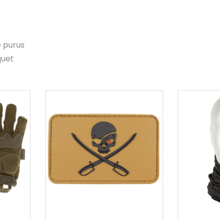
e purus
quet