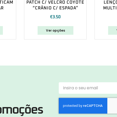
TICAM
PATCH C/ VELCRO COYOTE
LENÇ
AR
“CRÂNIO C/ ESPADA”
MULT
€
3.50
Ver opções
romoções