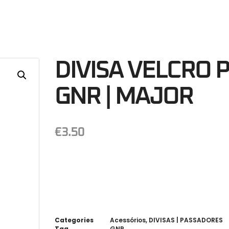
56
Minutos
S
DIVISA VELCRO 
GNR | MAJOR
€
3.50
Categories
Acessórios
,
DIVISAS | PASSADORES
Tag
GNR