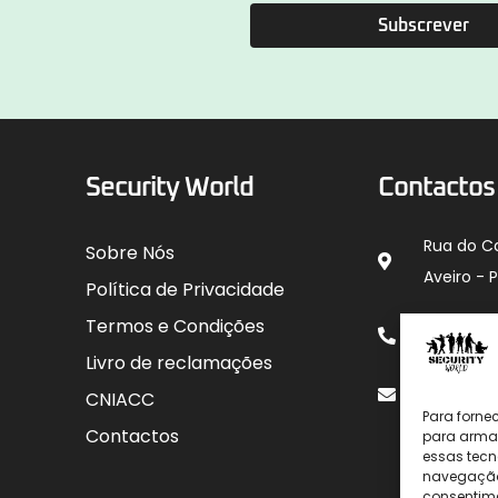
Subscrever
Security World
Contactos
Rua do C
Sobre Nós
Aveiro - 
Política de Privacidade
912 00
Termos e Condições
para rede
Livro de reclamações
geral@sec
CNIACC
Para forne
Contactos
para armaz
essas tecn
navegação o
consentime