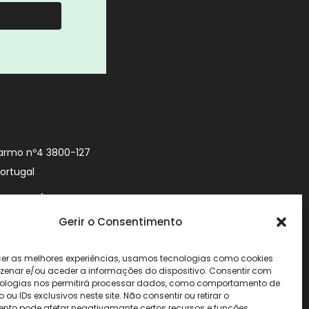
armo nº4 3800-127
Portugal
9 740 (Chamada
 móvel nacional)
Gerir o Consentimento
urityworld.pt
cer as melhores experiências, usamos tecnologias como cookies
enar e/ou aceder a informações do dispositivo. Consentir com
ologias nos permitirá processar dados, como comportamento de
u IDs exclusivos neste site. Não consentir ou retirar o
nto pode afetar negativamante certos recursos e funções.