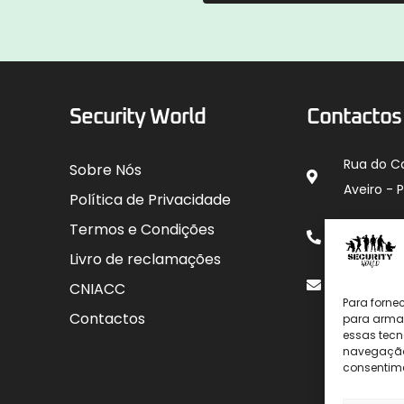
Security World
Contactos
Rua do C
Sobre Nós
Aveiro - 
Política de Privacidade
912 00
Termos e Condições
para rede
Livro de reclamações
geral@sec
CNIACC
Para forne
Contactos
para armaz
essas tecn
navegação o
consentime