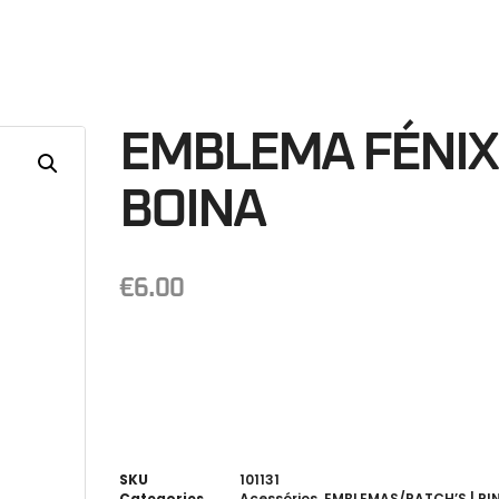
34
Minutos
S
EMBLEMA FÉNIX
BOINA
€
6.00
SKU
101131
Categories
Acessórios
,
EMBLEMAS/PATCH’S | PIN