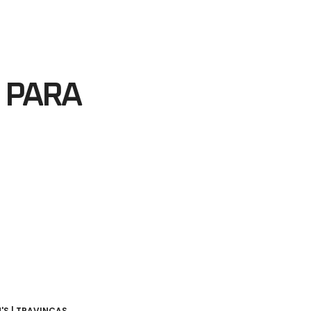
59
egundos
 PARA
'S | TRAVINCAS