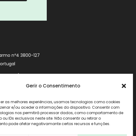
armo nº4 3800-127
Portugal
9 740 (Chamada
 móvel nacional)
Gerir o Consentimento
urityworld.pt
cer as melhores experiências, usamos tecnologias como cookies
enar e/ou aceder a informações do dispositivo. Consentir com
ologias nos permitirá processar dados, como comportamento de
u IDs exclusivos neste site. Não consentir ou retirar o
nto pode afetar negativamante certos recursos e funções.