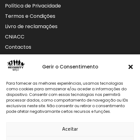
Política de Privacidade
Termos e Condições
Livro de reclamações
CNIACC
Contactos
Contactos
Gerir o Consentimento
Rua do Carmo nº4 3800-127 Aveiro - Portugal
Para fornecer as melhores experiências, usamos tecnologias
912 009 740 (Chamada para rede móvel nacional)
como cookies para armazenar e/ou aceder a informações do
dispositivo. Consentir com essas tecnologias nos permitirá
processar dados, como comportamento de navegação ou IDs
geral@securityworld.pt
exclusivos neste site. Não consentir ou retirar o consentimento
pode afetar negativamante certos recursos e funções.
Aceitar