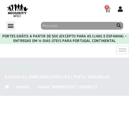
0
PORTES GRÁTIS A PARTIR DE 50€ (EXCEPTO PARA AS ILHAS E ESPANHA) –
ENTREGAS EM ½ DIAS ÚTEIS PARA PORTUGAL CONTINENTAL
CATEGORIA
Acessórios
,
EMBLEMAS/PATCH’S | PIN'S | TRAVINCAS
Home
FAIXA “BOMBEIROS” LASERCUT
30
00
58
03