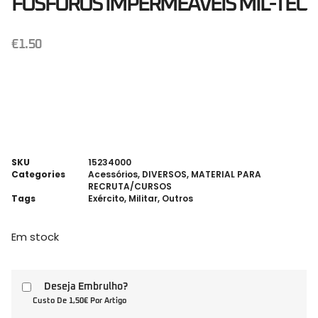
FÓSFOROS IMPERMEÁVEIS MIL-TEC
€
1.50
SKU
15234000
Categories
Acessórios
,
DIVERSOS
,
MATERIAL PARA
RECRUTA/CURSOS
Tags
Exército
,
Militar
,
Outros
Em stock
Deseja Embrulho?
Custo De 1,50€ Por Artigo