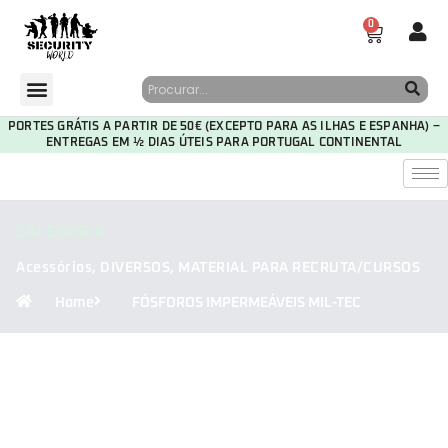
0
PORTES GRÁTIS A PARTIR DE 50€ (EXCEPTO PARA AS ILHAS E ESPANHA) –
ENTREGAS EM ½ DIAS ÚTEIS PARA PORTUGAL CONTINENTAL
CATEGORIA
Acessórios
,
DIVERSOS
,
MATERIAL PARA RECRUTA/CURSOS
Home
FÓSFOROS IMPERMEÁVEIS MIL-TEC
29
18
42
33