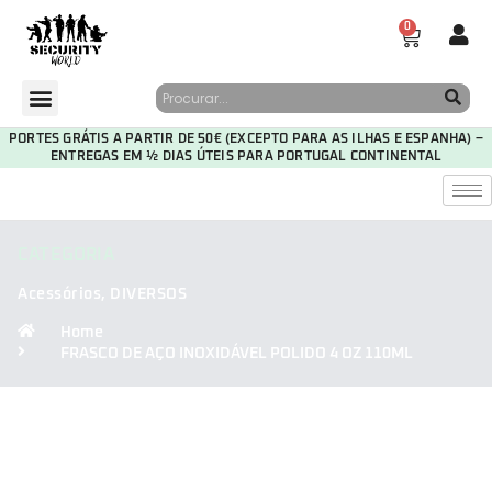
0
PORTES GRÁTIS A PARTIR DE 50€ (EXCEPTO PARA AS ILHAS E ESPANHA) –
ENTREGAS EM ½ DIAS ÚTEIS PARA PORTUGAL CONTINENTAL
CATEGORIA
Acessórios
,
DIVERSOS
Home
FRASCO DE AÇO INOXIDÁVEL POLIDO 4 OZ 110ML
30
01
01
15