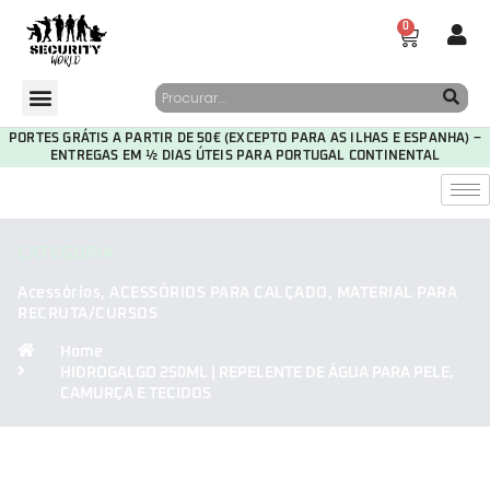
0
PORTES GRÁTIS A PARTIR DE 50€ (EXCEPTO PARA AS ILHAS E ESPANHA) –
ENTREGAS EM ½ DIAS ÚTEIS PARA PORTUGAL CONTINENTAL
CATEGORIA
Acessórios
,
ACESSÓRIOS PARA CALÇADO
,
MATERIAL PARA
RECRUTA/CURSOS
Home
HIDROGALGO 250ML | REPELENTE DE ÁGUA PARA PELE,
CAMURÇA E TECIDOS