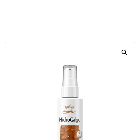
30
07
12
16
Dias
Horas
Minutos
Segundos