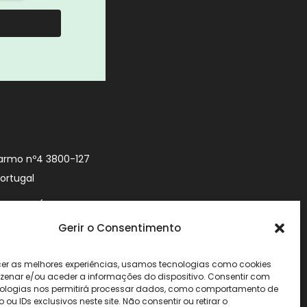
armo nº4 3800-127
Portugal
9 740 (Chamada
 móvel nacional)
Gerir o Consentimento
urityworld.pt
cer as melhores experiências, usamos tecnologias como cookies
enar e/ou aceder a informações do dispositivo. Consentir com
ologias nos permitirá processar dados, como comportamento de
u IDs exclusivos neste site. Não consentir ou retirar o