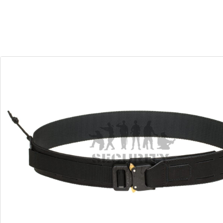
30
17
Dias
Horas