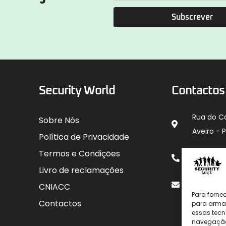
Subscrever
Security World
Contactos
Rua do C
Sobre Nós
Aveiro - 
Política de Privacidade
912 00
Termos e Condições
para rede
Livro de reclamações
geral@sec
CNIACC
Para forne
Contactos
para armaz
essas tecn
navegação o