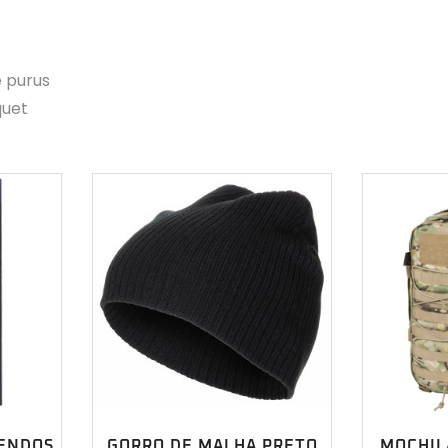
e purus
quet
ENDOS
GORRO DE MALHA PRETO
MOCHIL