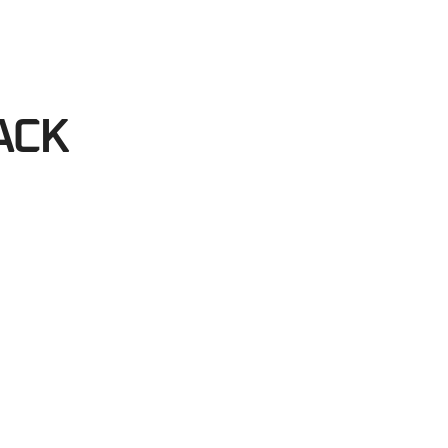
21
egundos
ACK