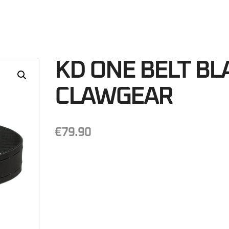
18
Minutos
S
KD ONE BELT BL
CLAWGEAR
€
79.90