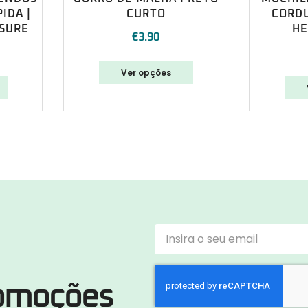
IDA |
CURTO
CORD
SURE
HE
€
3.90
Ver opções
romoções