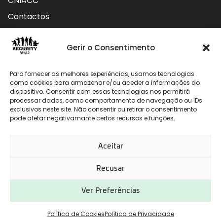
CNIACC
Contactos
Contactos
Gerir o Consentimento
Rua do Carmo nº4 3800-127 Aveiro - Portugal
Para fornecer as melhores experiências, usamos tecnologias
912 009 740 (Chamada para rede móvel nacional)
como cookies para armazenar e/ou aceder a informações do
dispositivo. Consentir com essas tecnologias nos permitirá
processar dados, como comportamento de navegação ou IDs
geral@securityworld.pt
exclusivos neste site. Não consentir ou retirar o consentimento
pode afetar negativamante certos recursos e funções.
Aceitar
Recusar
Ver Preferências
Desenvolvido por
CHITAS WEBSOLUTIONS
Política de Cookies
Política de Privacidade