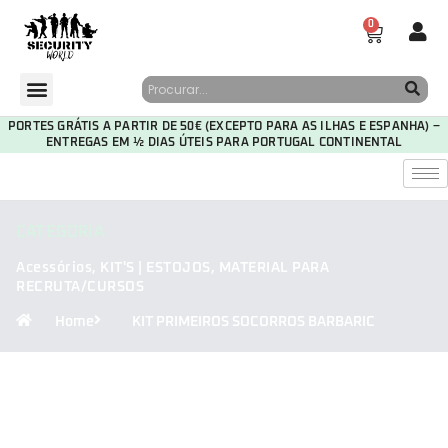
0
PORTES GRÁTIS A PARTIR DE 50€ (EXCEPTO PARA AS ILHAS E ESPANHA) –
ENTREGAS EM ½ DIAS ÚTEIS PARA PORTUGAL CONTINENTAL
CATEGORIA
Acessórios
,
KIT'S | ESTOJOS
,
MATERIAL PARA
RECRUTA/CURSOS
Home
KIT PRIMEIROS SOCORROS BARBARIC
29
16
23
52