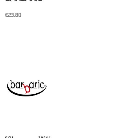
€
23.80
SKU
39244