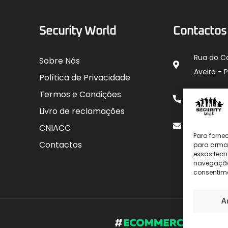
Security World
Contactos
Rua do C
Sobre Nós
Aveiro - 
Política de Privacidade
912 00
Termos e Condições
para rede
Livro de reclamações
geral@sec
CNIACC
Para forne
Contactos
para armaz
essas tecn
navegação o
consentime
A