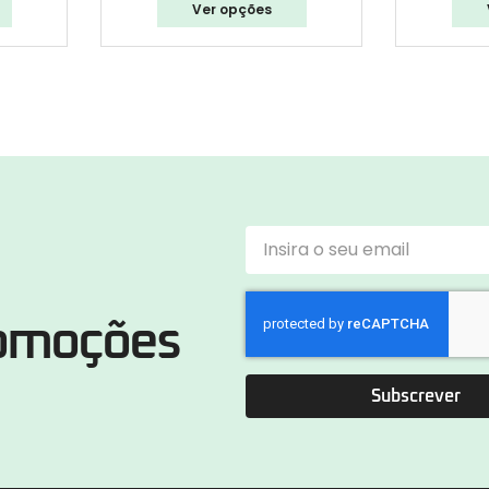
Ver opções
romoções
Subscrever