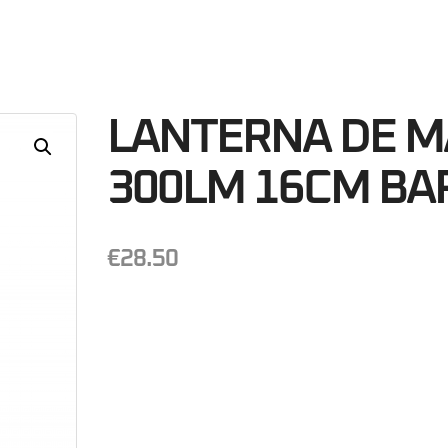
34
Minutos
S
LANTERNA DE M
300LM 16CM BA
€
28.50