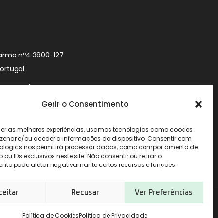
armo nº4 3800-127
Portugal
9 740 (Chamada
 móvel nacional)
Gerir o Consentimento
urityworld.pt
cer as melhores experiências, usamos tecnologias como cookies
enar e/ou aceder a informações do dispositivo. Consentir com
ologias nos permitirá processar dados, como comportamento de
u IDs exclusivos neste site. Não consentir ou retirar o
nto pode afetar negativamante certos recursos e funções.
ceitar
Recusar
Ver Preferências
Política de Cookies
Política de Privacidade