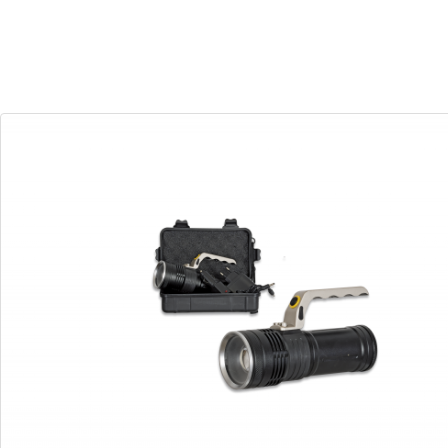
30
08
Dias
Horas