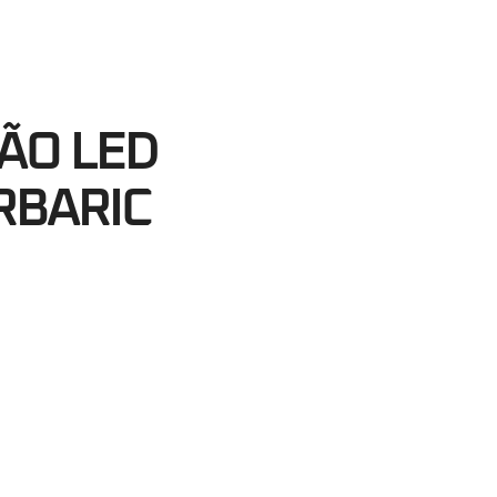
45
egundos
ÃO LED
RBARIC