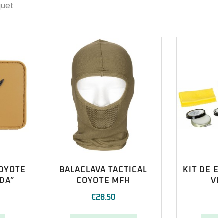
quet
COYOTE
BALACLAVA TACTICAL
KIT DE 
ADA”
COYOTE MFH
V
€
28.50