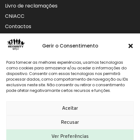
Livro de reclamações
CNIACC
Contactos
Contactos
Gerir o Consentimento
Rua do Carmo nº4 3800-127 Aveiro - Portugal
Para fornecer as melhores experiências, usamos tecnologias
912 009 740 (Chamada para rede móvel nacional)
como cookies para armazenar e/ou aceder a informações do
dispositivo. Consentir com essas tecnologias nos permitirá
processar dados, como comportamento de navegação ou IDs
geral@securityworld.pt
exclusivos neste site. Não consentir ou retirar o consentimento
pode afetar negativamante certos recursos e funções.
Aceitar
Recusar
Ver Preferências