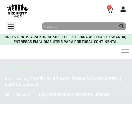
0
PORTES GRÁTIS A PARTIR DE 50€ (EXCEPTO PARA AS ILHAS E ESPANHA) –
ENTREGAS EM ½ DIAS ÚTEIS PARA PORTUGAL CONTINENTAL
CATEGORIA
Acessórios
,
CHAPÉUS | BOINAS | PANAMÁS | CAPACETES |
LENÇOS CABEÇA
Home
LENÇO/SHEMAGH COYOTE ALBAINOX
29
19
46
48