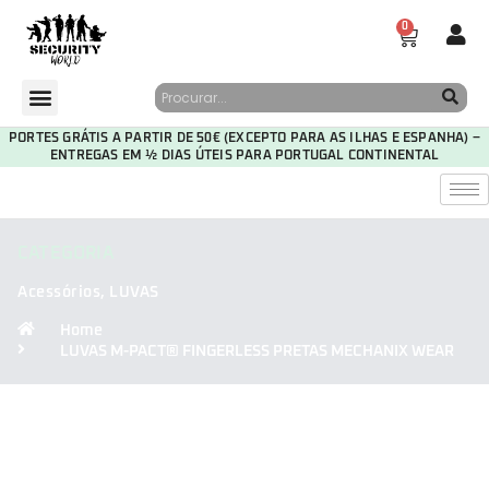
0
PORTES GRÁTIS A PARTIR DE 50€ (EXCEPTO PARA AS ILHAS E ESPANHA) –
ENTREGAS EM ½ DIAS ÚTEIS PARA PORTUGAL CONTINENTAL
CATEGORIA
Acessórios
,
LUVAS
Home
LUVAS M-PACT® FINGERLESS PRETAS MECHANIX WEAR
30
08
10
05