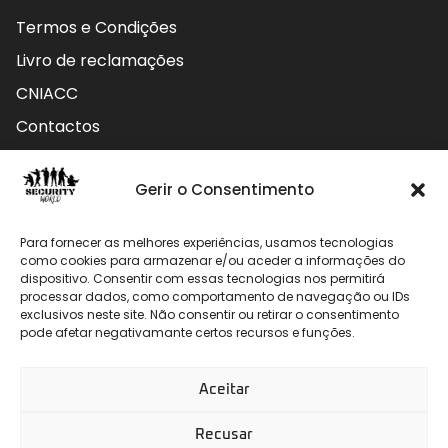
Termos e Condições
Livro de reclamações
CNIACC
Contactos
Contactos
Gerir o Consentimento
Rua do Carmo nº4 3800-127 Aveiro - Portugal
Para fornecer as melhores experiências, usamos tecnologias
912 009 740 (Chamada para rede móvel nacional)
como cookies para armazenar e/ou aceder a informações do
dispositivo. Consentir com essas tecnologias nos permitirá
processar dados, como comportamento de navegação ou IDs
geral@securityworld.pt
exclusivos neste site. Não consentir ou retirar o consentimento
pode afetar negativamante certos recursos e funções.
Aceitar
Recusar