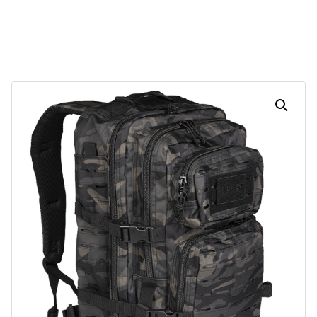
29
23
04
59
Dias
Horas
Minutos
Segundos