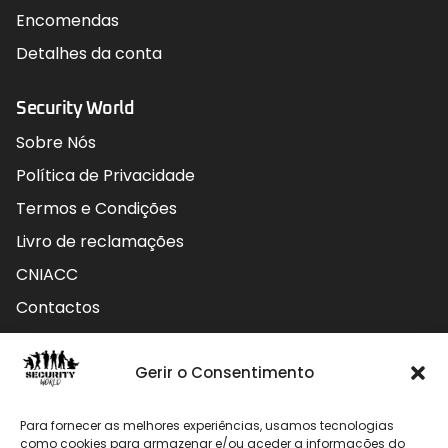
Encomendas
Detalhes da conta
Security World
Sobre Nós
Política de Privacidade
Termos e Condições
Livro de reclamações
CNIACC
Contactos
Contactos
Gerir o Consentimento
Rua do Carmo nº4 3800-127 Aveiro - Portugal
Para fornecer as melhores experiências, usamos tecnologias
912 009 740 (Chamada para rede móvel nacional)
como cookies para armazenar e/ou aceder a informações do