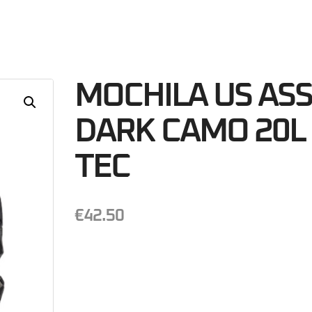
32
Minutos
S
MOCHILA US AS
DARK CAMO 20L 
TEC
€
42.50