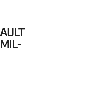
30
egundos
SAULT
MIL-