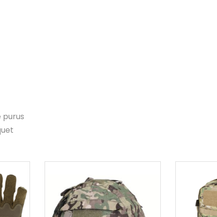
e purus
quet