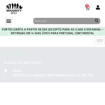
0
PORTES GRÁTIS A PARTIR DE 50€ (EXCEPTO PARA AS ILHAS E ESPANHA) –
ENTREGAS EM ½ DIAS ÚTEIS PARA PORTUGAL CONTINENTAL
CATEGORIA
Acessórios
,
MOCHILAS
Home
MOCHILA US ASSAULT KIDS WOODLAND 14L MIL-TEC
30
14
16
15