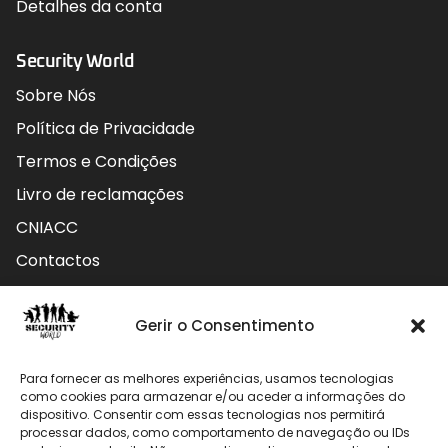
Detalhes da conta
Security World
Sobre Nós
Política de Privacidade
Termos e Condições
Livro de reclamações
CNIACC
Contactos
Contactos
Gerir o Consentimento
Rua do Carmo nº4 3800-127 Aveiro - Portugal
Para fornecer as melhores experiências, usamos tecnologias
912 009 740 (Chamada para rede móvel nacional)
como cookies para armazenar e/ou aceder a informações do
dispositivo. Consentir com essas tecnologias nos permitirá
geral@securityworld.pt
processar dados, como comportamento de navegação ou IDs