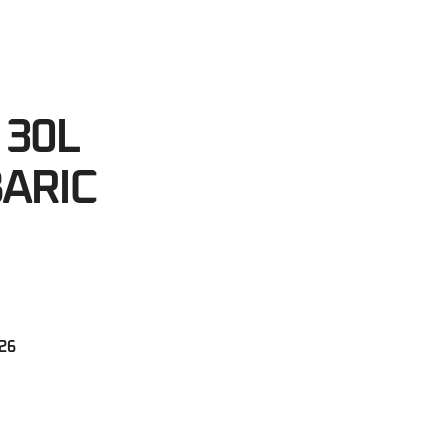
51
egundos
 30L
ARIC
026