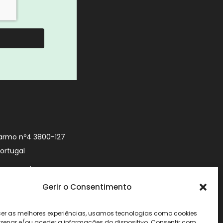
armo nº4 3800-127
Portugal
9 740 (Chamada
 móvel nacional)
Gerir o Consentimento
urityworld.pt
cer as melhores experiências, usamos tecnologias como cookies
enar e/ou aceder a informações do dispositivo. Consentir com