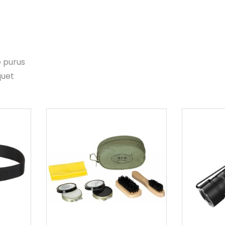
e purus
quet