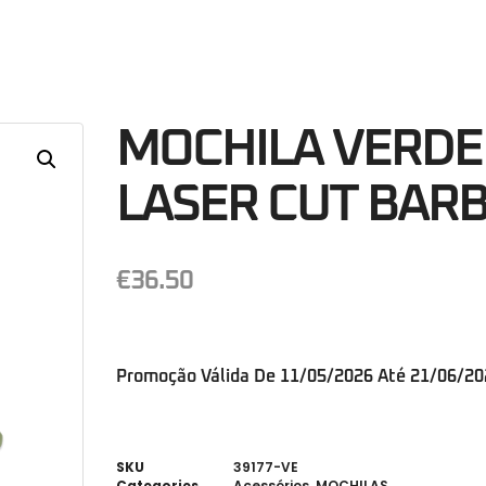
38
Minutos
S
MOCHILA VERDE
LASER CUT BARB
€
36.50
Promoção Válida De 11/05/2026 Até 21/06/2
SKU
39177-VE
Categories
Acessórios
,
MOCHILAS