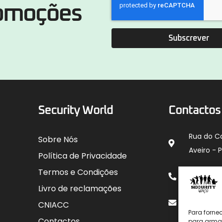
romoções
Subscrever
Security World
Contactos
Rua do C
Sobre Nós
Aveiro - 
Política de Privacidade
912 00
Termos e Condições
para rede
Livro de reclamações
geral@sec
CNIACC
Para forne
Contactos
para armaz