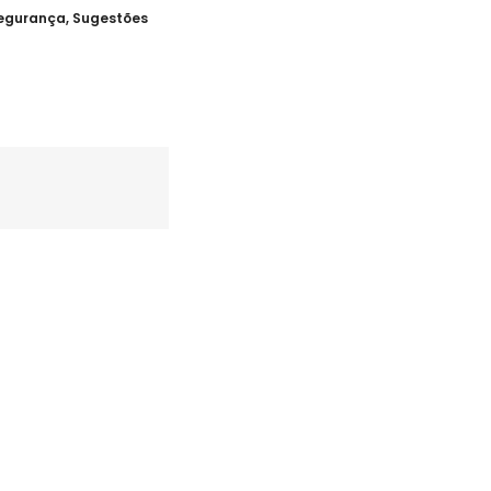
egurança
,
Sugestões