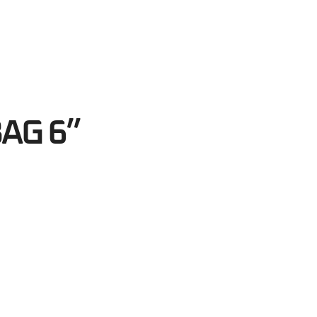
58
egundos
AG 6”