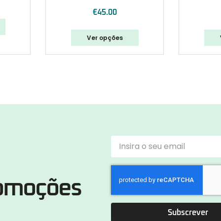
€
45.00
Ver opções
romoções
Subscrever