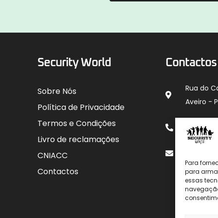
Security World
Contactos
Rua do C
Sobre Nós
Aveiro - 
Política de Privacidade
912 00
Termos e Condições
para rede
Livro de reclamações
geral@sec
CNIACC
Para forne
Contactos
para armaz
essas tecn
navegação o
consentime