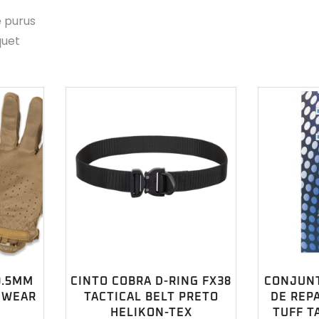
e purus
quet
0.5MM
CINTO COBRA D-RING FX38
CONJUN
 WEAR
TACTICAL BELT PRETO
DE REPA
HELIKON-TEX
TUFF T