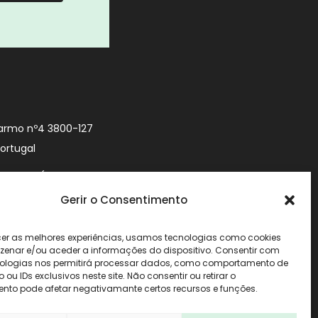
armo nº4 3800-127
Portugal
9 740 (Chamada
 móvel nacional)
Gerir o Consentimento
urityworld.pt
cer as melhores experiências, usamos tecnologias como cookies
enar e/ou aceder a informações do dispositivo. Consentir com
ologias nos permitirá processar dados, como comportamento de
u IDs exclusivos neste site. Não consentir ou retirar o
nto pode afetar negativamante certos recursos e funções.