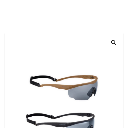
30
16
41
33
Dias
Horas
Minutos
Segundos