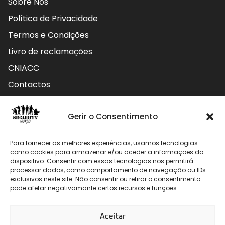
Sobre Nós
Política de Privacidade
Termos e Condições
Livro de reclamações
CNIACC
Contactos
Contactos
Gerir o Consentimento
Rua do Carmo nº4 3800-127 Aveiro - Portugal
Para fornecer as melhores experiências, usamos tecnologias
912 009 740 (Chamada para rede móvel nacional)
como cookies para armazenar e/ou aceder a informações do
dispositivo. Consentir com essas tecnologias nos permitirá
processar dados, como comportamento de navegação ou IDs
geral@securityworld.pt
exclusivos neste site. Não consentir ou retirar o consentimento
pode afetar negativamante certos recursos e funções.
Aceitar