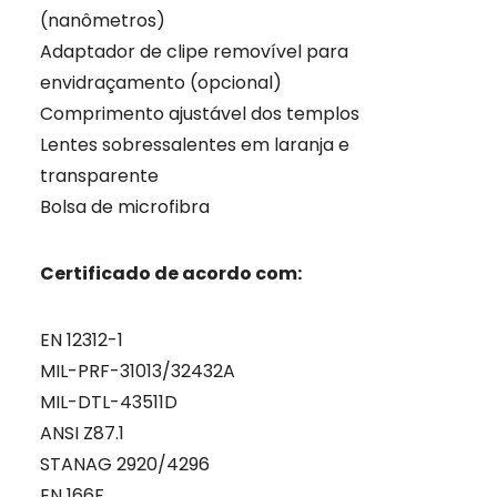
(nanômetros)
Adaptador de clipe removível para
envidraçamento (opcional)
Comprimento ajustável dos templos
Lentes sobressalentes em laranja e
transparente
Bolsa de microfibra
Certificado de acordo com:
EN 12312-1
MIL-PRF-31013/32432A
MIL-DTL-43511D
ANSI Z87.1
STANAG 2920/4296
EN 166F