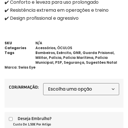
✔️ Conforto e leveza para uso prolongado
✔️ Resistência extrema em operações e treino
✔️ Design profissional e agressivo
SKU
N/A
Categories
Acessórios
,
ÓCULOS
Tags
Bombeiros
,
Exército
,
GNR
,
Guarda Prisional
,
Militar
,
Polícia
,
Polícia Marítima
,
Polícia
Municipal
,
PSP
,
Segurança
,
Sugestões Natal
Marca:
Swiss Eye
COR/ARMAÇÃO:
Deseja Embrulho?
Custo De 1,50€ Por Artigo