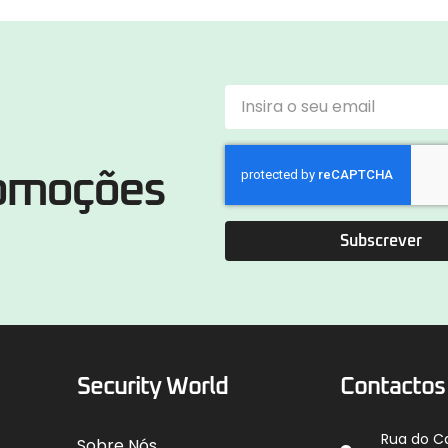
romoções
Subscrever
Security World
Contactos
Rua do C
Sobre Nós