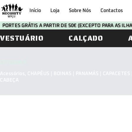
Início
Loja
Sobre Nós
Contactos
PORTES GRÁTIS A PARTIR DE 50€ (EXCEPTO PARA AS IL
VESTUÁRIO
CALÇADO
CATEGORIA
Acessórios
,
CHAPÉUS | BOINAS | PANAMÁS | CAPACETES 
CABEÇA