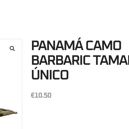
51
Minutos
S
PANAMÁ CAMO
BARBARIC TAM
ÚNICO
€
10.50