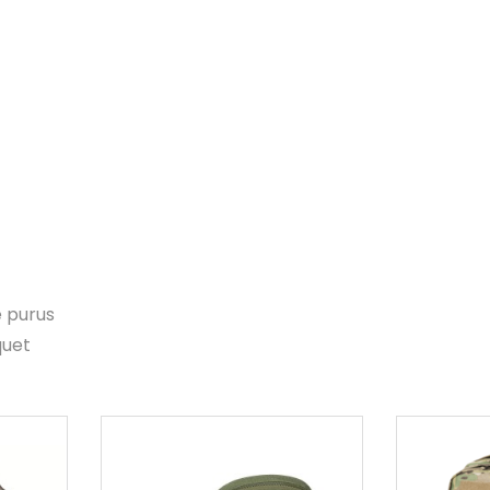
e purus
quet