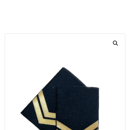
30
07
07
35
Dias
Horas
Minutos
Segundos