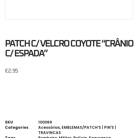
PATCH C/ VELCRO COYOTE “CRÂNIO
C/ ESPADA”
€
2.95
SKU
100069
Categories
Acessórios
,
EMBLEMAS/PATCH’S | PIN'S |
TRAVINCAS
Tags
Bombeiro
,
Militar
,
Polícia
,
Segurança