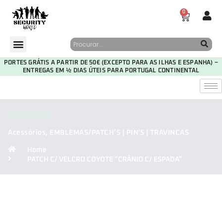
0
PORTES GRÁTIS A PARTIR DE 50€ (EXCEPTO PARA AS ILHAS E ESPANHA) –
ENTREGAS EM ½ DIAS ÚTEIS PARA PORTUGAL CONTINENTAL
CATEGORIA
Acessórios
,
EMBLEMAS/PATCH’S | PIN'S | TRAVINCAS
Home
PATCH C/ VELCRO COYOTE “CRÂNIO C/ ESPADA”
30
21
04
36