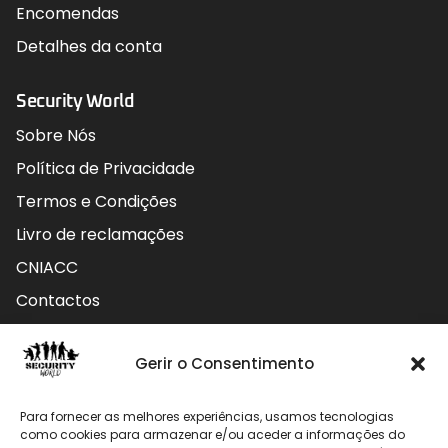
Encomendas
Detalhes da conta
Security World
Sobre Nós
Política de Privacidade
Termos e Condições
Livro de reclamações
CNIACC
Contactos
Contactos
Gerir o Consentimento
Rua do Carmo nº4 3800-127 Aveiro - Portugal
Para fornecer as melhores experiências, usamos tecnologias
912 009 740 (Chamada para rede móvel nacional)
como cookies para armazenar e/ou aceder a informações do