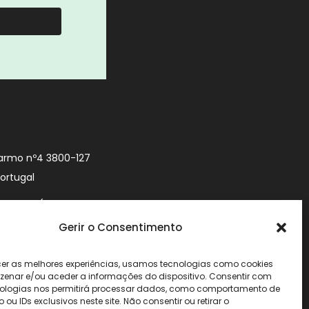
armo nº4 3800-127
Portugal
9 740 (Chamada
 móvel nacional)
Gerir o Consentimento
urityworld.pt
cer as melhores experiências, usamos tecnologias como cookies
enar e/ou aceder a informações do dispositivo. Consentir com
ologias nos permitirá processar dados, como comportamento de
u IDs exclusivos neste site. Não consentir ou retirar o