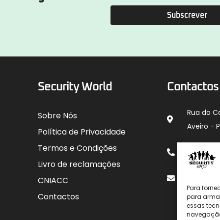
Subscrever
Security World
Contactos
Rua do C
Sobre Nós
Aveiro - 
Política de Privacidade
912 00
Termos e Condições
para rede
Livro de reclamações
geral@sec
CNIACC
Para forne
Contactos
para armaz
essas tecn
navegação o