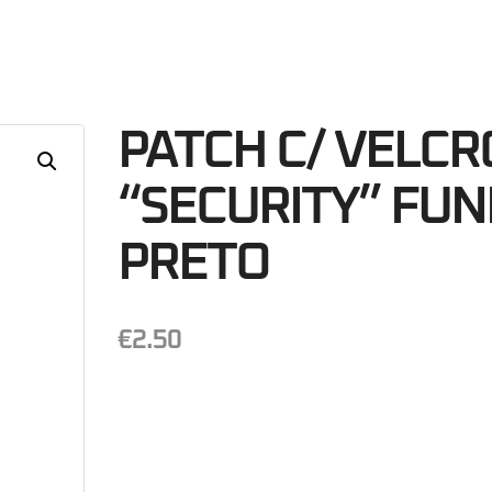
26
Minutos
S
PATCH C/ VELCR
“SECURITY” FU
PRETO
€
2.50