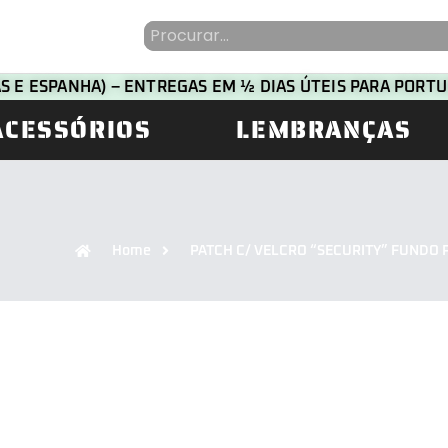
HAS E ESPANHA) – ENTREGAS EM ½ DIAS ÚTEIS PARA POR
ACESSÓRIOS
LEMBRANÇAS
Home
PATCH C/ VELCRO “SECURITY” FUNDO 