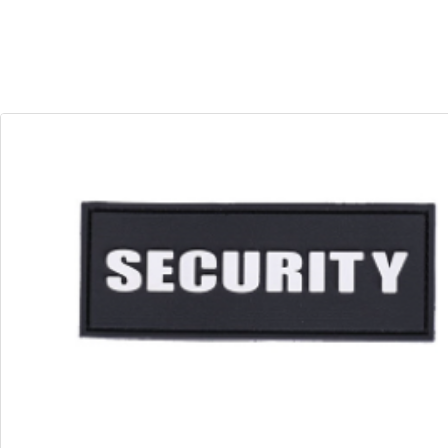
30
10
Dias
Horas