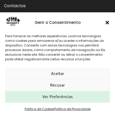
Contactos
Contactos
Gerir o Consentimento
Rua do Carmo nº4 3800-127 Aveiro - Portugal
Para fornecer as melhores experiências, usamos tecnologias
912 009 740 (Chamada para rede móvel nacional)
como cookies para armazenar e/ou aceder a informações do
dispositivo. Consentir com essas tecnologias nos permitirá
geral@securityworld.pt
processar dados, como comportamento de navegação ou IDs
exclusivos neste site. Não consentir ou retirar o consentimento
pode afetar negativamante certos recursos e funções.
Aceitar
Recusar
Ver Preferências
Desenvolvido por
CHITAS WEBSOLUTIONS
Política de Cookies
Política de Privacidade