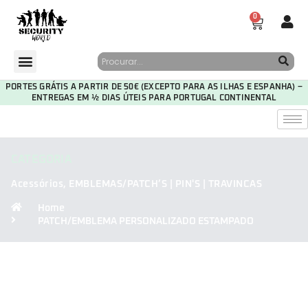
0
PORTES GRÁTIS A PARTIR DE 50€ (EXCEPTO PARA AS ILHAS E ESPANHA) –
ENTREGAS EM ½ DIAS ÚTEIS PARA PORTUGAL CONTINENTAL
CATEGORIA
Acessórios
,
EMBLEMAS/PATCH’S | PIN'S | TRAVINCAS
Home
PATCH/EMBLEMA PERSONALIZADO ESTAMPADO
30
14
38
42