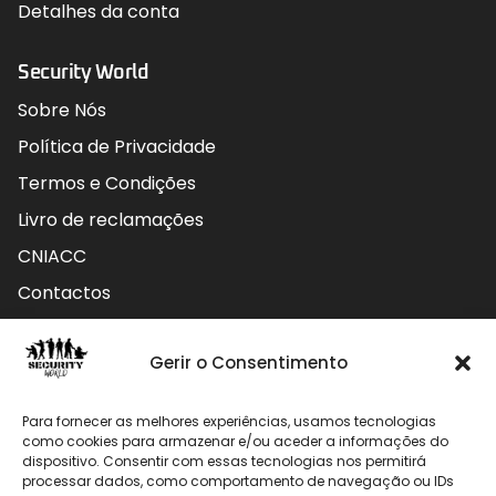
Detalhes da conta
Security World
Sobre Nós
Política de Privacidade
Termos e Condições
Livro de reclamações
CNIACC
Contactos
Contactos
Gerir o Consentimento
Rua do Carmo nº4 3800-127 Aveiro - Portugal
Para fornecer as melhores experiências, usamos tecnologias
912 009 740 (Chamada para rede móvel nacional)
como cookies para armazenar e/ou aceder a informações do
dispositivo. Consentir com essas tecnologias nos permitirá
processar dados, como comportamento de navegação ou IDs
geral@securityworld.pt