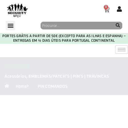
0
PORTES GRÁTIS A PARTIR DE 50€ (EXCEPTO PARA AS ILHAS E ESPANHA) –
ENTREGAS EM ½ DIAS ÚTEIS PARA PORTUGAL CONTINENTAL
CATEGORIA
Acessórios
,
EMBLEMAS/PATCH’S | PIN'S | TRAVINCAS
Home
PIN COMANDOS
30
08
08
59