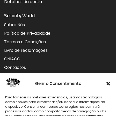
Detalhes da conta
Security World
Sobre Nós
Política de Privacidade
Termos e Condições
Livro de reclamações
CNIACC
Contactos
Contactos
Gerir o Consentimento
Rua do Carmo nº4 3800-127 Aveiro - Portugal
Para fornecer as melhores experiências, usamos tecnologias
912 009 740 (Chamada para rede móvel nacional)
como cookies para armazenar e/ou aceder a informações do
dispositivo. Consentir com essas tecnologias nos permitirá
processar dados, como comportamento de navegação ou IDs
geral@securityworld.pt
exclusivos neste site. Não consentir ou retirar o consentimento