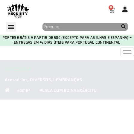
0
PORTES GRÁTIS A PARTIR DE 50€ (EXCEPTO PARA AS ILHAS E ESPANHA) –
ENTREGAS EM ½ DIAS ÚTEIS PARA PORTUGAL CONTINENTAL
CATEGORIA
Acessórios
,
DIVERSOS
,
LEMBRANÇAS
Home
PLACA COM BOINA EXÉRCITO
29
21
55
37