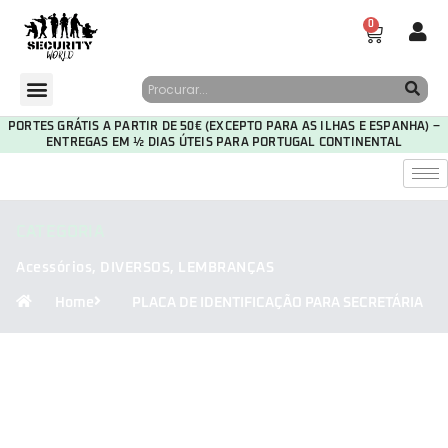
0
PORTES GRÁTIS A PARTIR DE 50€ (EXCEPTO PARA AS ILHAS E ESPANHA) –
ENTREGAS EM ½ DIAS ÚTEIS PARA PORTUGAL CONTINENTAL
CATEGORIA
Acessórios
,
DIVERSOS
,
LEMBRANÇAS
Home
PLACA DE IDENTIFICAÇÃO PARA SECRETÁRIA
29
22
46
56