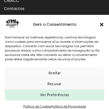
CNIACC
Contactos
Contactos
Gerir o Consentimento
Rua do Carmo nº4 3800-127 Aveiro - Portugal
Para fornecer as melhores experiências, usamos tecnologias
912 009 740 (Chamada para rede móvel nacional)
como cookies para armazenar e/ou aceder a informações do
dispositivo. Consentir com essas tecnologias nos permitirá
geral@securityworld.pt
processar dados, como comportamento de navegação ou IDs
exclusivos neste site. Não consentir ou retirar o consentimento
pode afetar negativamante certos recursos e funções.
Aceitar
Recusar
Ver Preferências
Desenvolvido por
CHITAS WEBSOLUTIONS
Política de Cookies
Política de Privacidade