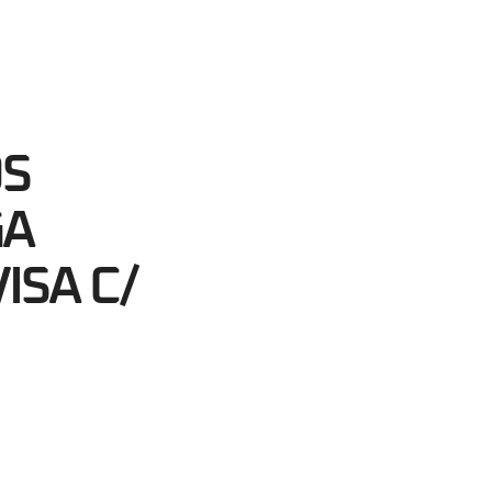
10
egundos
OS
GA
ISA C/