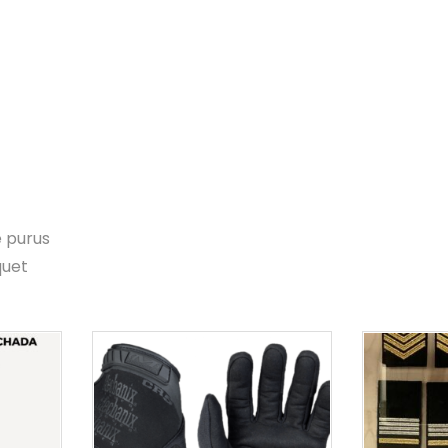
e purus
quet