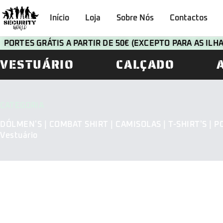
Início
Loja
Sobre Nós
Contactos
PORTES GRÁTIS A PARTIR DE 50€ (EXCEPTO PARA AS IL
VESTUÁRIO
CALÇADO
CATEGORIA
DÓLMEN'S | COMBAT SHIRT | CAMISOLAS | T-SHIRT'S | P
Vestuário