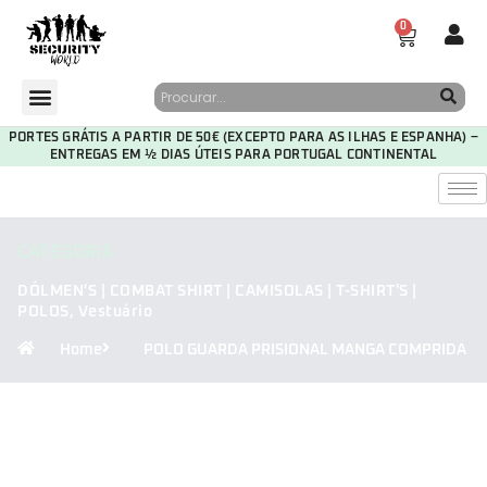
0
PORTES GRÁTIS A PARTIR DE 50€ (EXCEPTO PARA AS ILHAS E ESPANHA) –
ENTREGAS EM ½ DIAS ÚTEIS PARA PORTUGAL CONTINENTAL
CATEGORIA
DÓLMEN'S | COMBAT SHIRT | CAMISOLAS | T-SHIRT'S |
POLOS
,
Vestuário
Home
POLO GUARDA PRISIONAL MANGA COMPRIDA
30
06
52
27