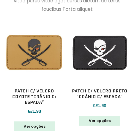
vitae purus Vitae eget cursus dictum ac tellus
faucibus Porta aliquet
PATCH C/ VELCRO
PATCH C/ VELCRO PRETO
COYOTE “CRÂNIO C/
“CRÂNIO C/ ESPADA”
ESPADA”
€
21.90
€
21.90
Ver opções
Ver opções