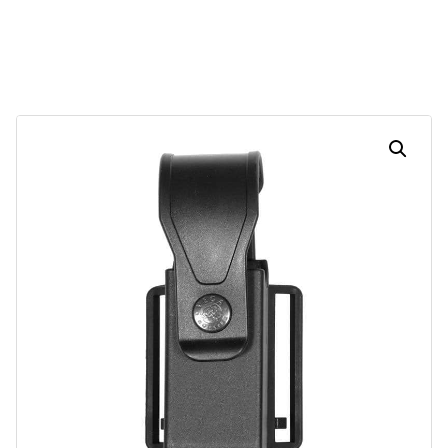
30
07
27
02
Dias
Horas
Minutos
Segundos